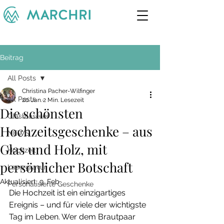
Beitrag
All Posts
Christina Pacher-Wilfinger
All Posts
20. Jan.
2 Min. Lesezeit
Die schönsten
Glasbläserei
Hochzeitsgeschenke – aus
NEWS
Glas und Holz, mit
Hochzeit
persönlicher Botschaft
Lasergravur
Aktualisiert:
9. Feb.
Personalisierte Geschenke
Die Hochzeit ist ein einzigartiges 
Ereignis – und für viele der wichtigste 
Tag im Leben. Wer dem Brautpaar 