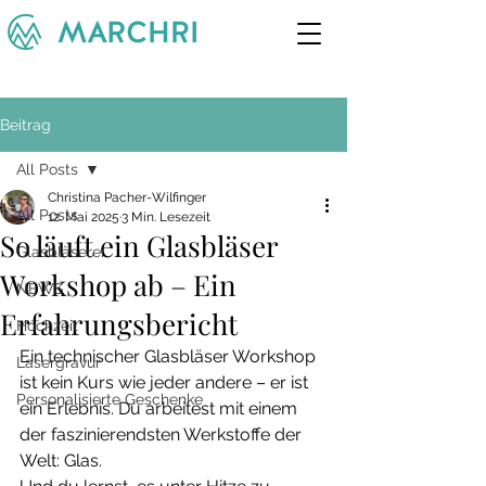
Beitrag
All Posts
Christina Pacher-Wilfinger
All Posts
12. Mai 2025
3 Min. Lesezeit
So läuft ein Glasbläser
Glasbläserei
Workshop ab – Ein
NEWS
Erfahrungsbericht
Hochzeit
Ein technischer Glasbläser Workshop 
Lasergravur
ist kein Kurs wie jeder andere – er ist 
Personalisierte Geschenke
ein Erlebnis. Du arbeitest mit einem 
der faszinierendsten Werkstoffe der 
Welt: Glas. 